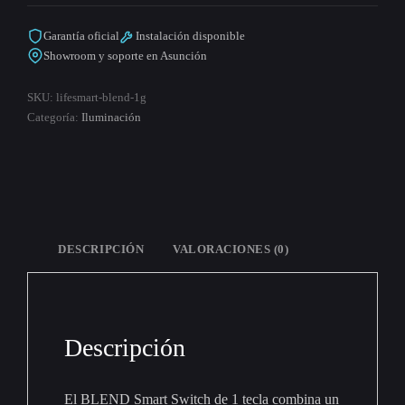
cantidad
Garantía oficial
Instalación disponible
Showroom y soporte en Asunción
SKU:
lifesmart-blend-1g
Categoría:
Iluminación
DESCRIPCIÓN
VALORACIONES (0)
Descripción
El BLEND Smart Switch de 1 tecla combina un