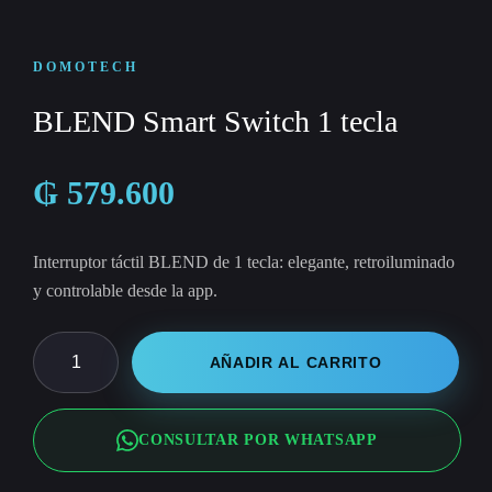
DOMOTECH
BLEND Smart Switch 1 tecla
₲
579.600
Interruptor táctil BLEND de 1 tecla: elegante, retroiluminado
y controlable desde la app.
BLEND
AÑADIR AL CARRITO
Smart
Switch
CONSULTAR POR WHATSAPP
1
tecla