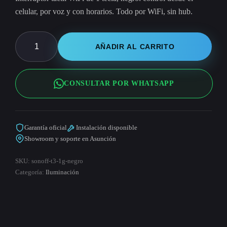
celular, por voz y con horarios. Todo por WiFi, sin hub.
Interruptor
AÑADIR AL CARRITO
WiFi
Táctil
CONSULTAR POR WHATSAPP
1G
Negro
cantidad
Garantía oficial
Instalación disponible
Showroom y soporte en Asunción
SKU:
sonoff-t3-1g-negro
Categoría:
Iluminación