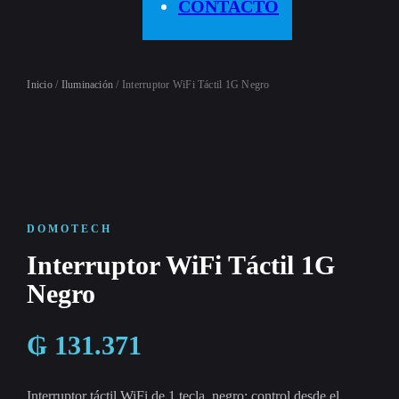
CONTACTO
Inicio
/
Iluminación
/ Interruptor WiFi Táctil 1G Negro
DOMOTECH
Interruptor WiFi Táctil 1G
Negro
₲
131.371
Interruptor táctil WiFi de 1 tecla, negro: control desde el