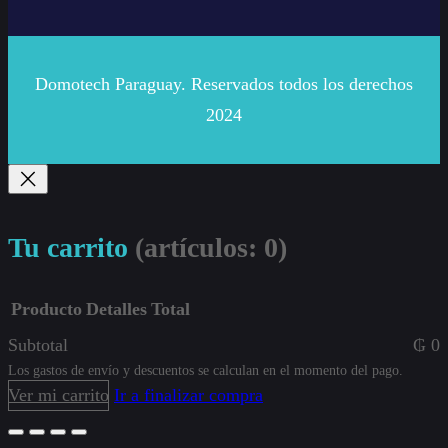
Domotech Paraguay. Reservados todos los derechos
2024
Tu carrito
(artículos: 0)
Producto
Detalles
Total
Subtotal
₲ 0
Productos
Los gastos de envío y descuentos se calculan en el momento del pago.
Ver mi carrito
Ir a finalizar compra
del