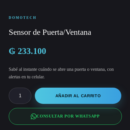
DOMOTECH
Sensor de Puerta/Ventana
₲
233.100
Sabé al instante cuándo se abre una puerta o ventana, con
alertas en tu celular.
Sensor
AÑADIR AL CARRITO
de
Puerta/Ventana
CONSULTAR POR WHATSAPP
cantidad