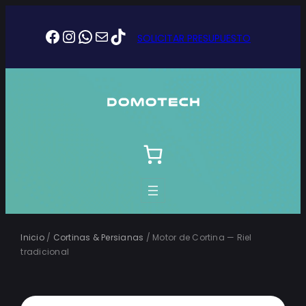
Saltar
Facebook
Instagram
WhatsApp
Correo electrónico
TikTok
al
SOLICITAR PRESUPUESTO
contenido
Inicio
/
Cortinas & Persianas
/ Motor de Cortina — Riel
tradicional