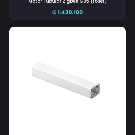
Motor Tubular Zigbee G35 (roller)
₲
1.430.100