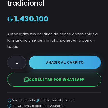
tradicional
₲
1.430.100
Automatizá tus cortinas de riel: se abren solas a
la mañana y se cierran al anochecer, o con un
toque.
Motor
AÑADIR AL CARRITO
de
Cortina
CONSULTAR POR WHATSAPP
—
Riel
tradicional
Garantía oficial
Instalación disponible
cantidad
Showroom y soporte en Asunción