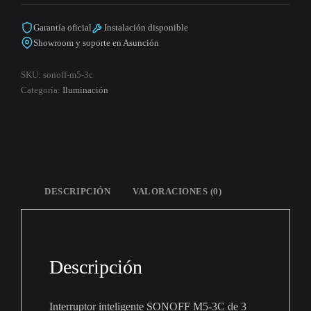
cantidad
Garantía oficial
Instalación disponible
Showroom y soporte en Asunción
SKU:
sonoff-m5-3c
Categoría:
Iluminación
DESCRIPCIÓN
VALORACIONES (0)
Descripción
Interruptor inteligente SONOFF M5-3C de 3