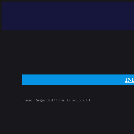
Saltar
al
contenido
IN
Inicio
/
Seguridad
/ Smart Door Lock C1