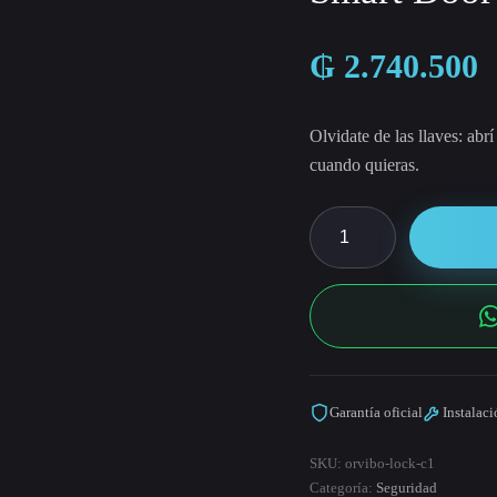
₲
2.740.500
Olvidate de las llaves: abr
cuando quieras.
Smart
Door
Lock
C1
cantidad
Garantía oficial
Instalac
SKU:
orvibo-lock-c1
Categoría:
Seguridad