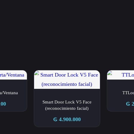
ta/Ventana
TTLoc
Smart Door Lock V5 Face
100
₲
2
(reconocimiento facial)
₲
4.900.000